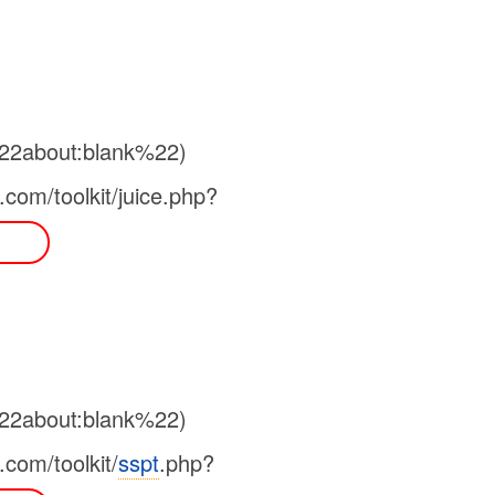
%22about:blank%22)
om/toolkit/juice.php?
1
%22about:blank%22)
om/toolkit/
sspt
.php?