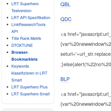
QBL
LRT Superhero
Testversion
LRT API Spezifikation
QDC
LinkResearchTools
API
<a href="javascript:u
Title Rank Metrik
{var%20newwindow%20=%
DTOXTUNE
Browser-
seturl='+url_str.repla
Bookmarklets
;}else{alert(%22no%2
Keywords
klassifizieren in LRT
BLP
Smart
LRT Superhero Plus
<a href="javascript:u
LRT Superhero Small
{var%20newwindow%20=