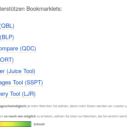
terstützen Bookmarklets:
 (QBL)
 (BLP)
Compare (QDC)
(LORT)
r (Juice Tool)
ages Tool (SSPT)
ery Tool (LJR)