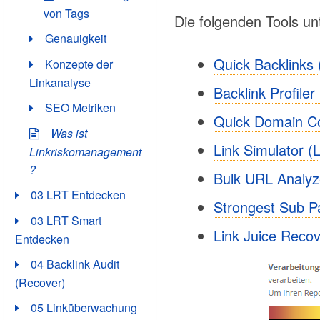
von Tags
Die folgenden Tools un
Genauigkeit
Quick Backlinks
Konzepte der
Linkanalyse
Backlink Profiler
SEO Metriken
Quick Domain 
Was ist
Link Simulator 
Linkriskomanagement
?
Bulk URL Analyze
03 LRT Entdecken
Strongest Sub P
03 LRT Smart
Link Juice Recov
Entdecken
04 Backlink Audit
(Recover)
05 Linküberwachung