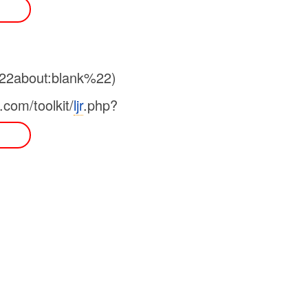
1
%22about:blank%22)
om/toolkit/
ljr
.php?
1