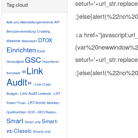
seturl='+url_str.repla
Tag cloud
;}else{alert(%22no%2
Add-ons
Alleinstellungsmerkmal
API
Benutzerverwaltung
Crawling
<a href="javascript:u
DTOX
disavow
disavowen
{var%20newwindow%20=
Einrichten
Excel
GSC
seturl='+url_str.repla
Genauigkeit
Importieren
«Link
;}else{alert(%22no%2
Konzepte
Audit»
«Link Crawl
Link-Audit
Budget»
Linktexte
«LRT
LRT-Konto
Power*Trust»
Metriken
Quellmetriken
SCR
«SEO Basics»
Smart
Smart-
Smart-only
vs-Classic
Smarty-only