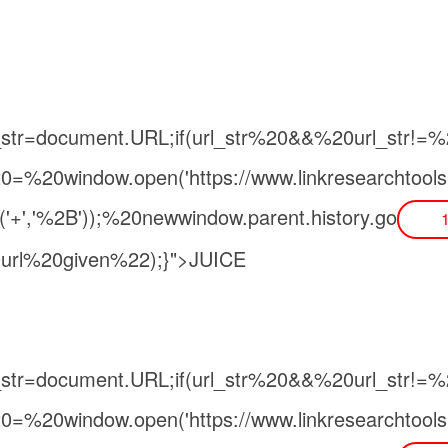
rl_str=document.URL;if(url_str%20&&%20url_str!=
20window.open('https://www.linkresearchtools.c
ce('+','%2B'));%20newwindow.parent.history.go
0url%20given%22);}">JUICE
rl_str=document.URL;if(url_str%20&&%20url_str!=
%20window.open('https://www.linkresearchtools.c