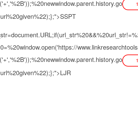
ce('+','%2B'));%20newwindow.parent.history.go
0url%20given%22);};">SSPT
rl_str=document.URL;if(url_str%20&&%20url_str!=
%20window.open('https://www.linkresearchtools.c
ce('+','%2B'));%20newwindow.parent.history.go
0url%20given%22);};">LJR