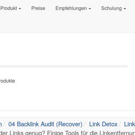
Produkt
Preise
Empfehlungen
Schulung
rodukte
n
04 Backlink Audit (Recover)
Link Detox
Lin
der Links genug? Einige Tools für die Linkentfern