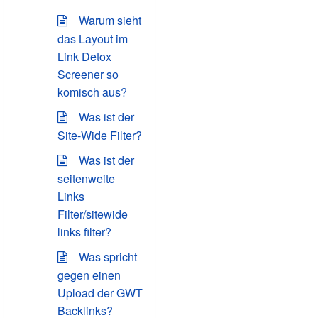
Warum sieht
das Layout im
Link Detox
Screener so
komisch aus?
Was ist der
Site-Wide Filter?
Was ist der
seitenweite
Links
Filter/sitewide
links filter?
Was spricht
gegen einen
Upload der GWT
Backlinks?