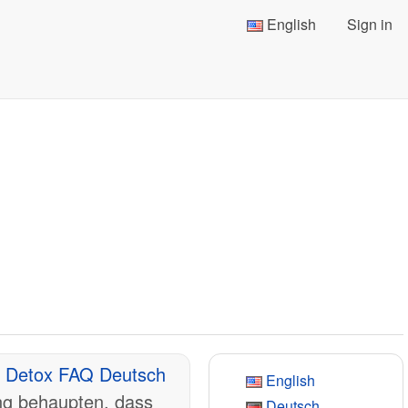
English
Sign in
k Detox FAQ Deutsch
English
ung behaupten, dass
Deutsch