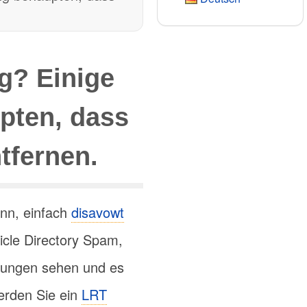
g? Einige
upten, dass
tfernen.
ann, einfach
disavowt
ticle Directory Spam,
hungen sehen und es
erden Sie ein
LRT