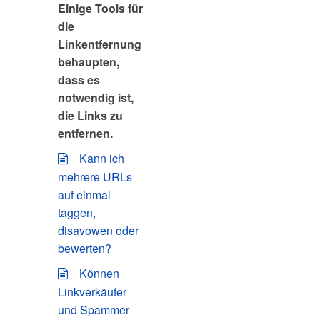
Einige Tools für
die
Linkentfernung
behaupten,
dass es
notwendig ist,
die Links zu
entfernen.
Kann ich
mehrere URLs
auf einmal
taggen,
disavowen oder
bewerten?
Können
Linkverkäufer
und Spammer