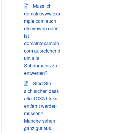
Muss ich
domain:www.exa
mple.com auch
disavowen oder
ist
domain:example.
com ausreichend
um alle
Subdomains zu
entwerten?
Sind Sie
sich sicher, dass
alle TOX3 Links
entfernt werden
müssen?
Manche sehen
ganz gut aus.