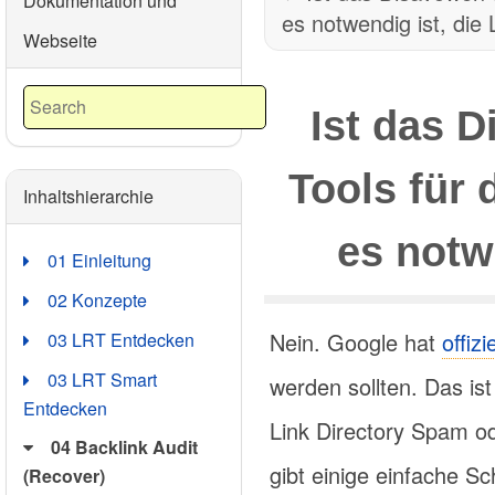
Dokumentation und
es notwendig ist, die 
Webseite
Ist das 
Tools für 
Inhaltshierarchie
es notw
01 Einleitung
02 Konzepte
Nein. Google hat
offizi
03 LRT Entdecken
03 LRT Smart
werden sollten. Das ist
Entdecken
Link Directory Spam o
04 Backlink Audit
gibt einige einfache 
(Recover)