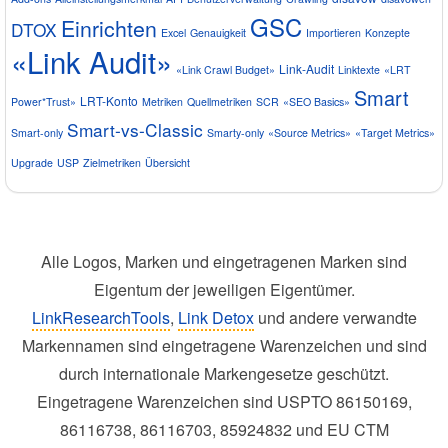
GSC
Einrichten
DTOX
Excel
Genauigkeit
Importieren
Konzepte
«Link Audit»
Link-Audit
«Link Crawl Budget»
Linktexte
«LRT
Smart
LRT-Konto
Power*Trust»
Metriken
Quellmetriken
SCR
«SEO Basics»
Smart-vs-Classic
Smart-only
Smarty-only
«Source Metrics»
«Target Metrics»
Upgrade
USP
Zielmetriken
Übersicht
Alle Logos, Marken und eingetragenen Marken sind
Eigentum der jeweiligen Eigentümer.
LinkResearchTools
,
Link Detox
und andere verwandte
Markennamen sind eingetragene Warenzeichen und sind
durch internationale Markengesetze geschützt.
Eingetragene Warenzeichen sind USPTO 86150169,
86116738, 86116703, 85924832 und EU CTM