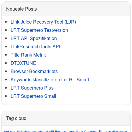
Neueste Posts
Link Juice Recovery Tool (LJR)
LRT Superhero Testversion
LRT API Spezifikation
LinkResearchTools API
Title Rank Metrik
DTOXTUNE
Browser-Bookmarklets
Keywords klassifizieren in LRT Smart
LRT Superhero Plus
LRT Superhero Small
Tag cloud
disavow
Add-ons
Alleinstellungsmerkmal
API
Benutzerverwaltung
Crawling
disavowen